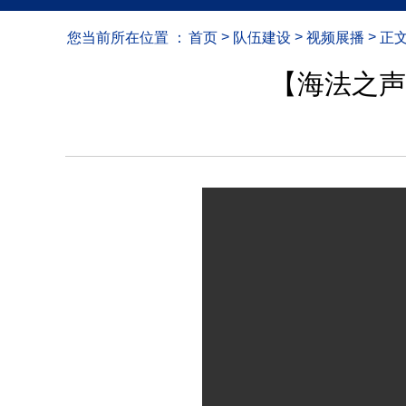
>
>
>
您当前所在位置 ：
首页
队伍建设
视频展播
正
【海法之声