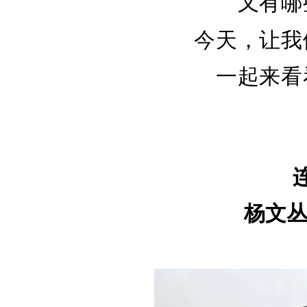
1月
有
今天
一