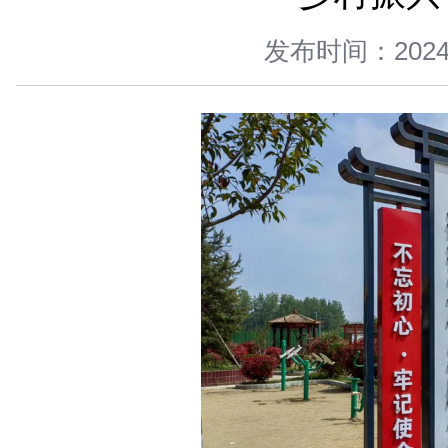
您当前所在位置 ：
首页
>
新闻中心
>
法院新闻
>
正文
乡
发布时间：