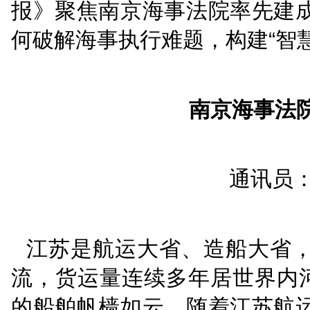
江苏航运业务的高速发
难、扣船难”的海事执行
报》聚焦南京海事法院
何破解海事执行难题，构