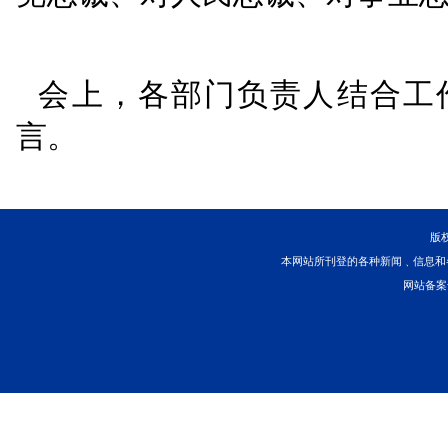
标杆性案例。
要加强专
海商领域经常性适用的
判例以及权威著述的研
干警多领域知识储备和
色，提升海事司法辨识
服务品牌。巩固深化一
拓展放大品牌效应。优
创造特色、争先创优。
开展向边晓斌同志学习