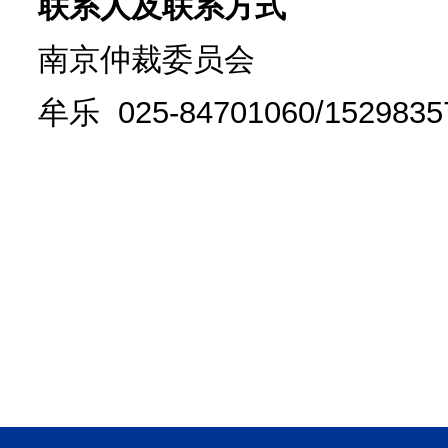
级标题1、2、3、（宋
字外加圆圈①②……，每
4.论文脚注格式参考:
版）。
5.论文请使用MS Wo
设置：上4cm，下3cm，左
6.提交论文截止日期：
时间提前，请有意提交