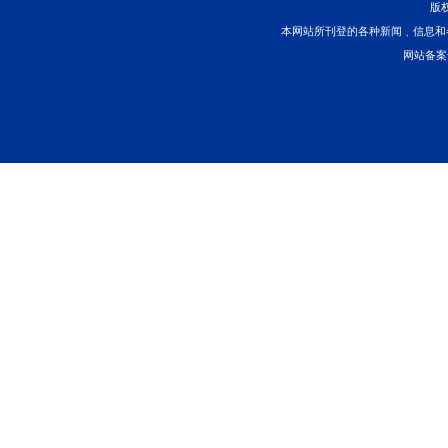
稿件）
。
7.报送方式：以邮件附
moule@njzc.org
姓名+作者单位”格式注明
联系人及联系方式
南京仲裁委员会