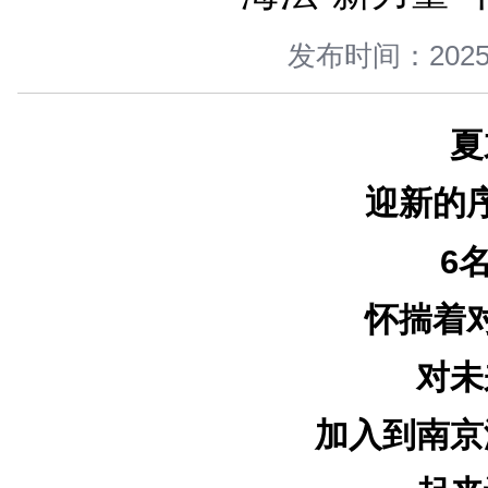
您当前所在位置 ：
首页
>
新闻中心
>
法院新闻
>
正文
海法“新
发布时间：