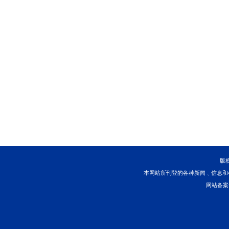
磅等费用，有意者请亲
不承担标的物瑕疵担保
本院在司法拍卖网络平
八、联系方式：
拍卖咨询：025-8535970
看样咨询：131611215
淘宝网技术支持：40082
举报监督电话:025-8535